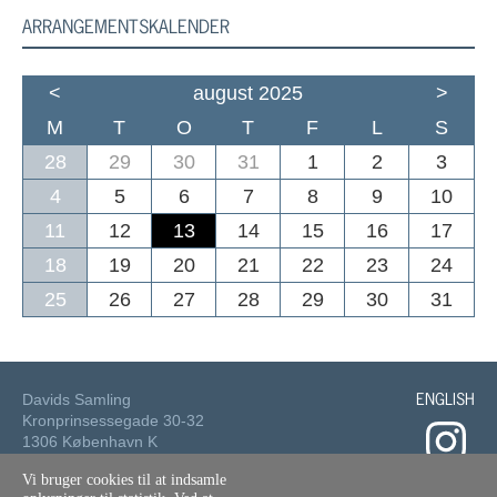
ARRANGEMENTSKALENDER
<
august 2025
>
M
T
O
T
F
L
S
28
29
30
31
1
2
3
4
5
6
7
8
9
10
11
12
13
14
15
16
17
18
19
20
21
22
23
24
25
26
27
28
29
30
31
ENGLISH
Davids Samling
Kronprinsessegade 30-32
1306 København K
Vi bruger cookies til at indsamle
Tlf.: 33 73 49 49