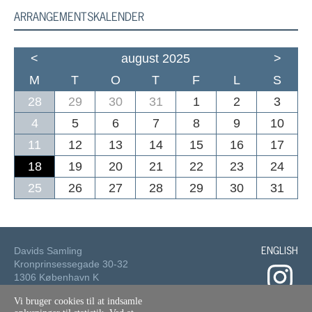
ARRANGEMENTSKALENDER
<
august 2025
>
M
T
O
T
F
L
S
28
29
30
31
1
2
3
4
5
6
7
8
9
10
11
12
13
14
15
16
17
18
19
20
21
22
23
24
25
26
27
28
29
30
31
ENGLISH
Davids Samling
Kronprinsessegade 30-32
1306 København K
Vi bruger cookies til at indsamle
Tlf.: 33 73 49 49