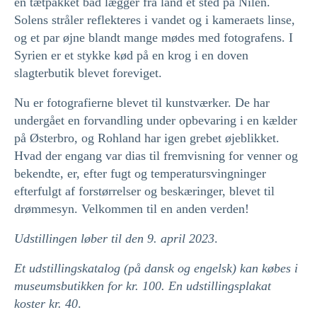
en tætpakket båd lægger fra land et sted på Nilen.
Solens stråler reflekteres i vandet og i kameraets linse,
og et par øjne blandt mange mødes med fotografens. I
Syrien er et stykke kød på en krog i en doven
slagterbutik blevet foreviget.
Nu er fotografierne blevet til kunstværker. De har
undergået en forvandling under opbevaring i en kælder
på Østerbro, og Rohland har igen grebet øjeblikket.
Hvad der engang var dias til fremvisning for venner og
bekendte, er, efter fugt og temperatursvingninger
efterfulgt af forstørrelser og beskæringer, blevet til
drømmesyn. Velkommen til en anden verden!
Udstillingen løber til den 9. april 2023
.
Et udstillingskatalog (på dansk og engelsk) kan købes i
museumsbutikken for kr. 100. En udstillingsplakat
koster kr. 40
.