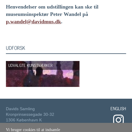
Henvendelser om udstillingen kan ske til
museumsinspektør Peter Wandel på
p.wandel@davidmus.dk
.
UDFORSK
UDVALGTE KUNSTVÆRKER
ENGLISH
Davids Samling
Kronprinsessegade 30-32
1306 København K
Vi bruger cookies til at indsamle
Tlf.: 33 73 49 49