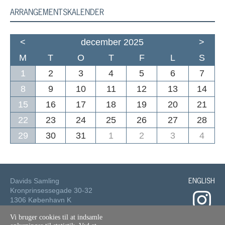
ARRANGEMENTSKALENDER
<
december 2025
>
M
T
O
T
F
L
S
1
2
3
4
5
6
7
8
9
10
11
12
13
14
15
16
17
18
19
20
21
22
23
24
25
26
27
28
29
30
31
1
2
3
4
ENGLISH
Davids Samling
Kronprinsessegade 30-32
1306 København K
Vi bruger cookies til at indsamle
Tlf.: 33 73 49 49