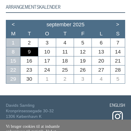
ARRANGEMENTSKALENDER
<
september 2025
>
M
T
O
T
F
L
S
1
2
3
4
5
6
7
8
9
10
11
12
13
14
15
16
17
18
19
20
21
22
23
24
25
26
27
28
29
30
1
2
3
4
5
ENGLISH
Davids Samling
Kronprinsessegade 30-32
1306 København K
Vi bruger cookies til at indsamle
Tlf.: 33 73 49 49