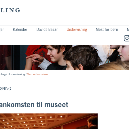
ger
Kalender
Davids Bazar
Undervisning
Mest for børn
M
ling
/
Undervisning
/
Ved ankomsten
ISNING
ankomsten til museet