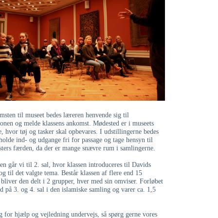
sten til museet bedes læreren henvende sig til
ionen og melde klassens ankomst. Mødested er i museets
, hvor tøj og tasker skal opbevares. I udstillingerne bedes
holde ind- og udgange fri for passage og tage hensyn til
sters færden, da der er mange snævre rum i samlingerne.
en går vi til 2. sal, hvor klassen introduceres til Davids
g til det valgte tema. Består klassen af flere end 15
 bliver den delt i 2 grupper, hver med sin omviser. Forløbet
ed på 3. og 4. sal i den islamiske samling og varer ca. 1,5
g for hjælp og vejledning undervejs, så spørg gerne vores