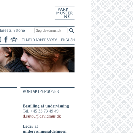
En del af
Parkmuseerne
useets historie
TILMELD NYHEDSBREV
ENGLISH
KONTAKTPERSONER
Bestilling af undervisning
Tel. +45 33 73 49 49
d.ssitou@davidmus.dk
Leder af
undervisningsafdelingen