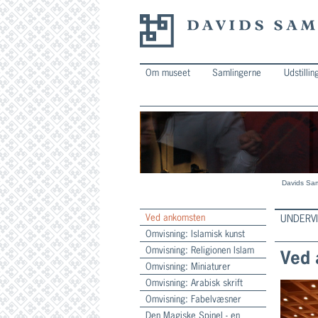
Om museet
Samlingerne
Udstillin
Davids Sam
Ved ankomsten
UNDERV
Omvisning: Islamisk kunst
Omvisning: Religionen Islam
Ved 
Omvisning: Miniaturer
Omvisning: Arabisk skrift
Omvisning: Fabelvæsner
Den Magiske Spinel - en