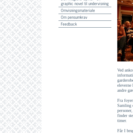
graphic novel til undervisning
Omvisningsmateriale
Om pensumkrav
Feedback
Ved ankom
informat
garderobe
eleverne 
andre gæ
Fra foyer
Samling o
personer,
finder st
timer.
Får I bru