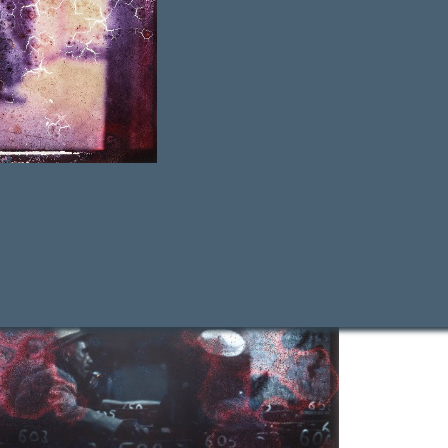
ldelsen “Det glemte arkivs orientalske benspænd”
her
af
oriker Tove Thage i Magasinet Kunst, 17. november 2022,
bl.a. siger: “her sættes øjnenes oplevelsespotentiale helt fri
isk-fysisk juvelstrålende eventyrudstilling”.
formation.dk har anmeldt udstillingen den 15. november
 pdf
her
eller klik
her.
Journalist og fotograf Niels Lyksted
 “Konkurrencen blandt kunstmuseerne er hård netop nu med
det Matisses “Det røde atelier” på
SMK
, “Det kolde øje” på
a og den retrospektive udstilling med Vilhelm Lundstrøm på
rd. Men gå endelig ikke glip af denne lille perle.”