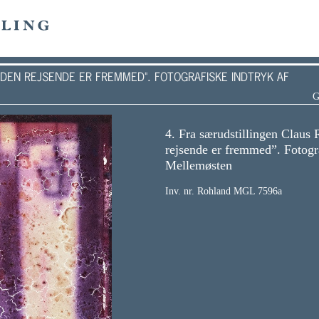
ger
Kalender
Davids Bazar
Undervisning
Mest for børn
M
DEN REJSENDE ER FREMMED". FOTOGRAFISKE INDTRYK AF
G
4. Fra særudstillingen Claus
rejsende er fremmed”. Fotogra
Mellemøsten
ling
/
Udstillinger
Inv. nr. Rohland MGL 7596a
TILLING
dstilling
ober 2022 - 9. april 2023
😊