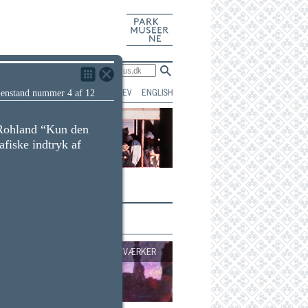
En del af
Parkmuseerne
useets historie
Luk
Luk
TILMELD NYHEDSBREV
ENGLISH
enstand nummer 4 af 12
genstand
 Rohland “Kun den
fiske indtryk af
UDFORSK
UDVALGTE KUNSTVÆRKER