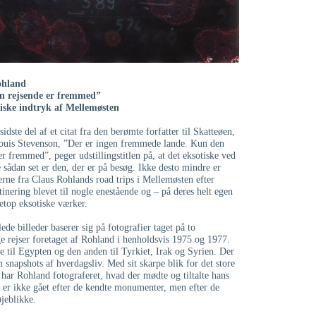
ohland
n rejsende er fremmed”
iske indtryk af Mellemøsten
idste del af et citat fra den berømte forfatter til Skatteøen,
ouis Stevenson, ”Der er ingen fremmede lande. Kun den
er fremmed”, peger udstillingstitlen på, at det eksotiske ved
e sådan set er den, der er på besøg. Ikke desto mindre er
erne fra Claus Rohlands road trips i Mellemøsten efter
atinering blevet til nogle enestående og – på deres helt egen
etop eksotiske værker.
lede billeder baserer sig på fotografier taget på to
ge rejser foretaget af Rohland i henholdsvis 1975 og 1977.
e til Egypten og den anden til Tyrkiet, Irak og Syrien. Der
m snapshots af hverdagsliv. Med sit skarpe blik for det store
 har Rohland fotograferet, hvad der mødte og tiltalte hans
 er ikke gået efter de kendte monumenter, men efter de
jeblikke.