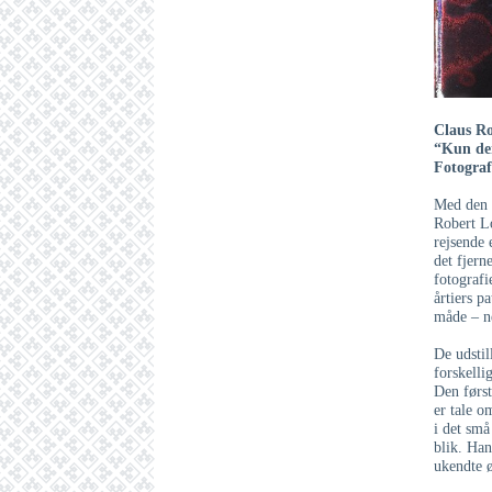
Claus R
“Kun de
Fotograf
Med den s
Robert L
rejsende 
det fjern
fotografi
årtiers p
måde – n
De udstil
forskelli
Den først
er tale o
i det små
blik. Han
ukendte ø