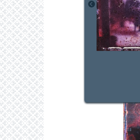
Læs anme
Forrige
fotohist
hvor hun 
på en kem
Kulturin
2022, se
skriver:
blandt an
Louisian
Ordrupgaa