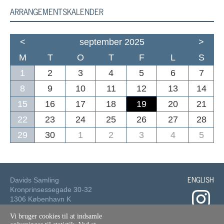
ARRANGEMENTSKALENDER
<
september 2025
>
M
T
O
T
F
L
S
1
2
3
4
5
6
7
8
9
10
11
12
13
14
15
16
17
18
19
20
21
22
23
24
25
26
27
28
29
30
1
2
3
4
5
ENGLISH
Davids Samling
Kronprinsessegade 30-32
1306 København K
Vi bruger cookies til at indsamle
Tlf.: 33 73 49 49