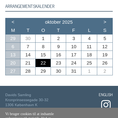
ARRANGEMENTSKALENDER
<
oktober 2025
>
M
T
O
T
F
L
S
29
30
1
2
3
4
5
6
7
8
9
10
11
12
13
14
15
16
17
18
19
20
21
22
23
24
25
26
27
28
29
30
31
1
2
ENGLISH
Davids Samling
Kronprinsessegade 30-32
1306 København K
Vi bruger cookies til at indsamle
Tlf.: 33 73 49 49