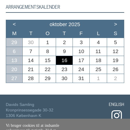
ARRANGEMENTSKALENDER
<
oktober 2025
>
M
T
O
T
F
L
S
29
30
1
2
3
4
5
6
7
8
9
10
11
12
13
14
15
16
17
18
19
20
21
22
23
24
25
26
27
28
29
30
31
1
2
ENGLISH
Davids Samling
Kronprinsessegade 30-32
1306 København K
Vi bruger cookies til at indsamle
Tlf.: 33 73 49 49