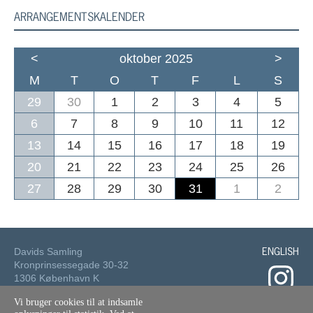
ARRANGEMENTSKALENDER
<
oktober 2025
>
M
T
O
T
F
L
S
29
30
1
2
3
4
5
6
7
8
9
10
11
12
13
14
15
16
17
18
19
20
21
22
23
24
25
26
27
28
29
30
31
1
2
ENGLISH
Davids Samling
Kronprinsessegade 30-32
1306 København K
Vi bruger cookies til at indsamle
Tlf.: 33 73 49 49