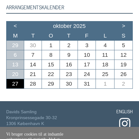
ARRANGEMENTSKALENDER
<
oktober 2025
>
M
T
O
T
F
L
S
29
30
1
2
3
4
5
6
7
8
9
10
11
12
13
14
15
16
17
18
19
20
21
22
23
24
25
26
27
28
29
30
31
1
2
ENGLISH
Davids Samling
Kronprinsessegade 30-32
1306 København K
Vi bruger cookies til at indsamle
Tlf.: 33 73 49 49