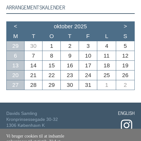
ARRANGEMENTSKALENDER
<
oktober 2025
>
M
T
O
T
F
L
S
29
30
1
2
3
4
5
6
7
8
9
10
11
12
13
14
15
16
17
18
19
20
21
22
23
24
25
26
27
28
29
30
31
1
2
ENGLISH
Davids Samling
Kronprinsessegade 30-32
1306 København K
Vi bruger cookies til at indsamle
Tlf.: 33 73 49 49