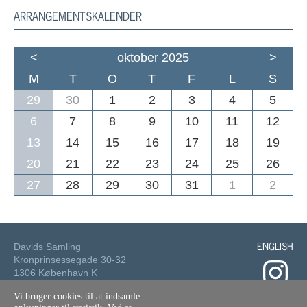
ARRANGEMENTSKALENDER
<
oktober 2025
>
M
T
O
T
F
L
S
29
30
1
2
3
4
5
6
7
8
9
10
11
12
13
14
15
16
17
18
19
20
21
22
23
24
25
26
27
28
29
30
31
1
2
ENGLISH
Davids Samling
Kronprinsessegade 30-32
1306 København K
Vi bruger cookies til at indsamle
Tlf.: 33 73 49 49