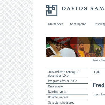
Om museet
Samlingerne
Udstillin
Davids Sam
Juleværksted søndag 11.
I DAG
december 10-14
Program efterår 2022
Fred
Omvisninger
Nyerhvervelser
Ingen hæ
Udlånte værker
Seneste nyhedsbrev