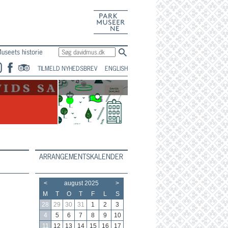
En del af
Parkmuseerne
useets historie
TILMELD NYHEDSBREV
ENGLISH
ARRANGEMENTSKALENDER
<
august 2025
>
M
T
O
T
F
L
S
28
29
30
31
1
2
3
4
5
6
7
8
9
10
11
12
13
14
15
16
17