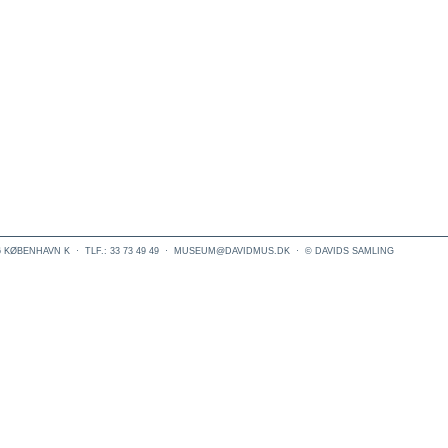
6 KØBENHAVN K
·
TLF.: 33 73 49 49
·
MUSEUM@DAVIDMUS.DK
·
© DAVIDS SAMLING