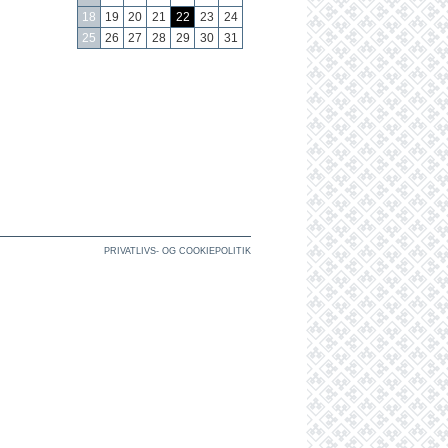
18
19
20
21
22
23
24
25
26
27
28
29
30
31
PRIVATLIVS- OG COOKIEPOLITIK