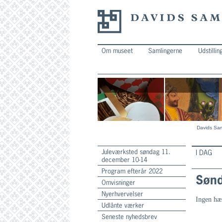
Om museet
Samlingerne
Udstillin
Davids Sam
Juleværksted søndag 11.
I DAG
december 10-14
Program efterår 2022
Sønd
Omvisninger
Nyerhvervelser
Ingen hæ
Udlånte værker
Seneste nyhedsbrev