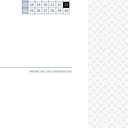
17
18
19
20
21
22
23
24
25
26
27
28
29
30
PRIVATLIVS- OG COOKIEPOLITIK