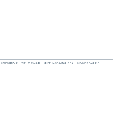
6 KØBENHAVN K
·
TLF.: 33 73 49 49
·
MUSEUM@DAVIDMUS.DK
·
© DAVIDS SAMLING