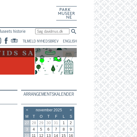
En del af
Parkmuseerne
useets historie
TILMELD NYHEDSBREV
ENGLISH
ARRANGEMENTSKALENDER
<
november 2025
>
M
T
O
T
F
L
S
27
28
29
30
31
1
2
3
4
5
6
7
8
9
10
11
12
13
14
15
16