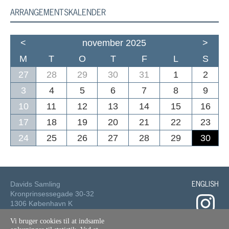
ARRANGEMENTSKALENDER
<
november 2025
>
M
T
O
T
F
L
S
27
28
29
30
31
1
2
3
4
5
6
7
8
9
10
11
12
13
14
15
16
17
18
19
20
21
22
23
24
25
26
27
28
29
30
ENGLISH
Davids Samling
Kronprinsessegade 30-32
1306 København K
Vi bruger cookies til at indsamle
Tlf.: 33 73 49 49