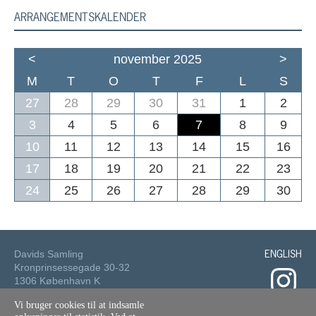
ARRANGEMENTSKALENDER
<
november 2025
>
M
T
O
T
F
L
S
27
28
29
30
31
1
2
3
4
5
6
7
8
9
10
11
12
13
14
15
16
17
18
19
20
21
22
23
24
25
26
27
28
29
30
ENGLISH
Davids Samling
Kronprinsessegade 30-32
1306 København K
Vi bruger cookies til at indsamle
Tlf.: 33 73 49 49